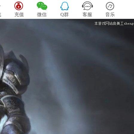
载
充值
微信
Q群
客服
音乐